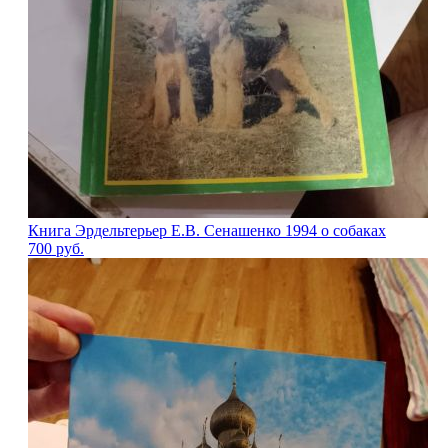
Книга Эрдельтерьер Е.В. Сенашенко 1994 о собаках
700
руб.