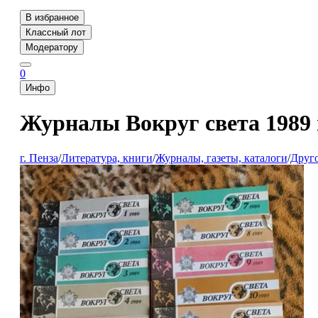
В избранное
Классный лот
Модератору
0
Инфо
Журналы Вокруг света 1989 
г. Пенза
/
Литература, книги
/
Журналы, газеты, каталоги
/
Друг