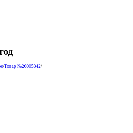
год
ое
/
Товар №26005342
/