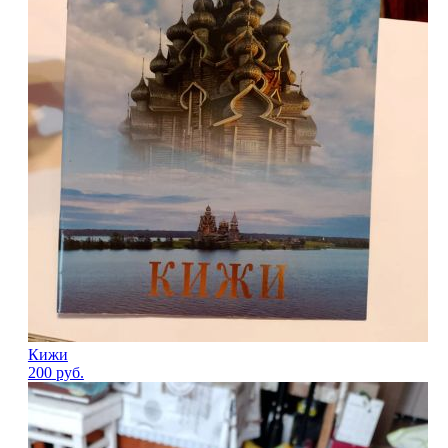
Кижи
200
руб.