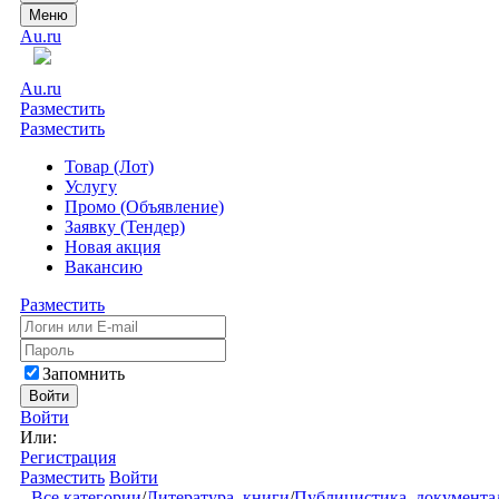
Меню
Au.ru
Au.ru
Разместить
Разместить
Товар (Лот)
Услугу
Промо (Объявление)
Заявку (Тендер)
Новая акция
Вакансию
Разместить
Запомнить
Войти
Войти
Или:
Регистрация
Разместить
Войти
Все категории
/
Литература, книги
/
Публицистика, документа