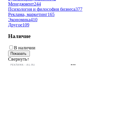
Менеджмент
244
Психология и философия бизнеса
377
Реклама, маркетинг
165
Экономика
410
Другое
109
Наличие
В наличии
Свернуть
↑
РЕКЛАМА • AU.RU