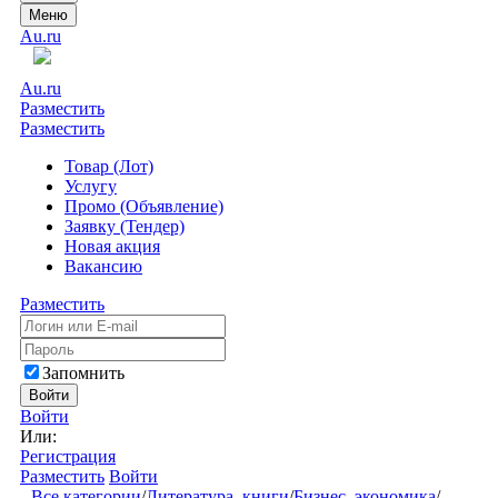
Меню
Au.ru
Au.ru
Разместить
Разместить
Товар (Лот)
Услугу
Промо (Объявление)
Заявку (Тендер)
Новая акция
Вакансию
Разместить
Запомнить
Войти
Войти
Или:
Регистрация
Разместить
Войти
Все категории
/
Литература, книги
/
Бизнес, экономика
/