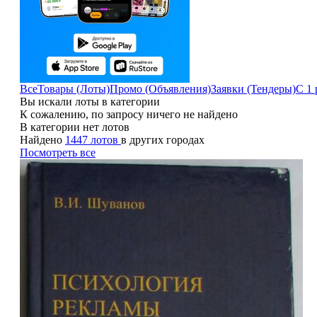
Все
Товары (Лоты)
Промо (Объявления)
Заявки (Тендеры)
С 1 
Вы искали лоты в категории
К сожалению, по запросу ничего не найдено
В категории нет лотов
Найдено
1447 лотов
в других городах
Посмотреть все