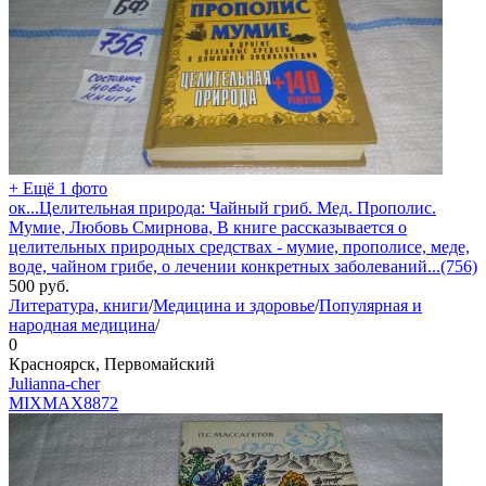
+ Ещё 1 фото
ок...Целительная природа: Чайный гриб. Мед. Прополис.
Мумие, Любовь Смирнова, В книге рассказывается о
целительных природных средствах - мумие, прополисе, меде,
воде, чайном грибе, о лечении конкретных заболеваний...(756)
500
руб.
Литература, книги
/
Медицина и здоровье
/
Популярная и
народная медицина
/
0
Красноярск, Первомайский
Julianna-cher
MIXMAX
8872