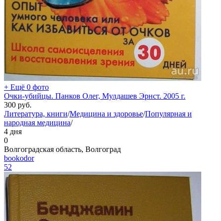
+ Ещё 0 фото
Очки-убийцы. Панков Олег, Мулдашев Эрнст. 2005 г.
300
руб.
Литература, книги
/
Медицина и здоровье
/
Популярная и
народная медицина
/
4 дня
0
Волгоградская область, Волгоград
bookodor
52