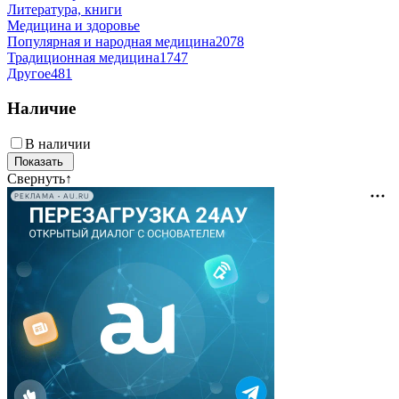
Литература, книги
Медицина и здоровье
Популярная и народная медицина
2078
Традиционная медицина
1747
Другое
481
Наличие
В наличии
Свернуть
↑
РЕКЛАМА • AU.RU