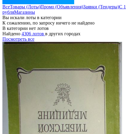
Все
Товары (Лоты)
Промо (Объявления)
Заявки (Тендеры)
С 1
рубля
Магазины
Вы искали лоты в категории
К сожалению, по запросу ничего не найдено
В категории нет лотов
Найдено
4306 лотов
в других городах
Посмотреть все