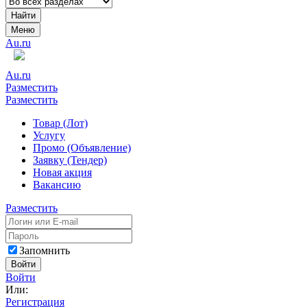
Найти
Меню
Au.ru
Au.ru
Разместить
Разместить
Товар (Лот)
Услугу
Промо (Объявление)
Заявку (Тендер)
Новая акция
Вакансию
Разместить
Запомнить
Войти
Войти
Или:
Регистрация