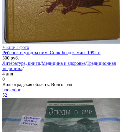
+ Ещё 1 фото
Ребенок и уход за ним. Спок Бенджамин. 1992 г.
300
руб.
Литература, книги
/
Медицина и здоровье
/
Традиционная
медицина
/
4 дня
0
Волгоградская область, Волгоград
bookodor
52