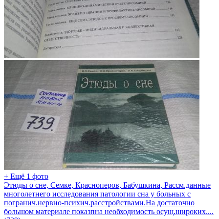
+ Ещё 1 фото
Этюды о сне, Семке, Красноперов, Бабушкина, Рассм.данные
многолетнего исследования патологии сна у больных с
погранич.нервно-психич.расстройствами.На достаточно
большом материале показпна необходимость осущ.широких....