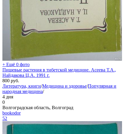
+ Ещё 0 фото
Пищевые растения в тибетской медицине. Асеева Т.А.,
Найдакова Ц.А. 1991 г.
800
руб.
Литература, книги
/
Медицина и здоровье
/
Популярная и
народная медицина
/
4 дня
0
Волгоградская область, Волгоград
bookodor
52