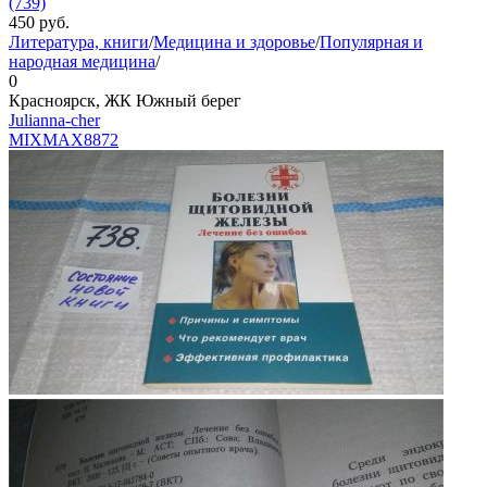
(739)
450
руб.
Литература, книги
/
Медицина и здоровье
/
Популярная и
народная медицина
/
0
Красноярск, ЖК Южный берег
Julianna-cher
MIXMAX
8872