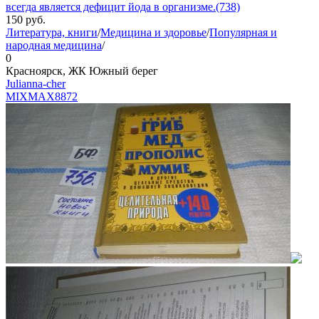
всегда является дефицит йода в организме.(738)
150
руб.
Литература, книги
/
Медицина и здоровье
/
Популярная и
народная медицина
/
0
Красноярск, ЖК Южный берег
Julianna-cher
MIXMAX
8872