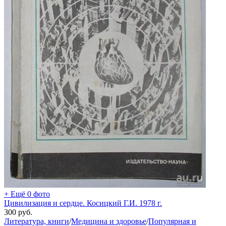
+ Ещё 0 фото
Цивилизация и сердце. Косицкий Г.И. 1978 г.
300
руб.
Литература, книги
/
Медицина и здоровье
/
Популярная и