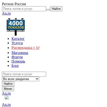
Регион
Россия
Найти
Au.ru
Каталог
Услуги
Распродажа с 1
₽
Магазины
Форум
Помощь
Блог
Найти
Меню
Au.ru
Au.ru