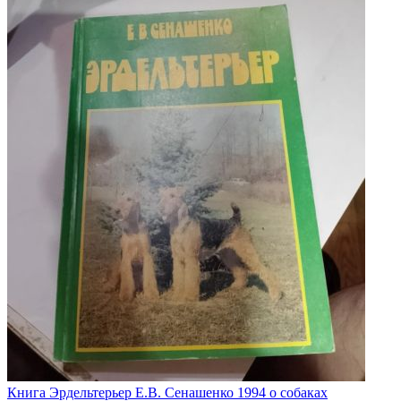
Книга Эрдельтерьер Е.В. Сенашенко 1994 о собаках