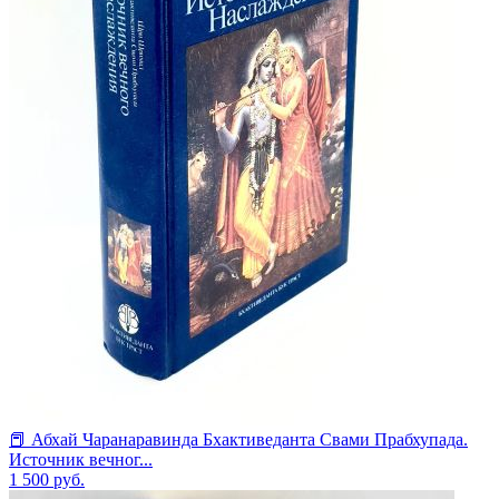
📕 Абхай Чаранаравинда Бхактиведанта Свами Прабхупада.
Источник вечног...
1 500
руб.