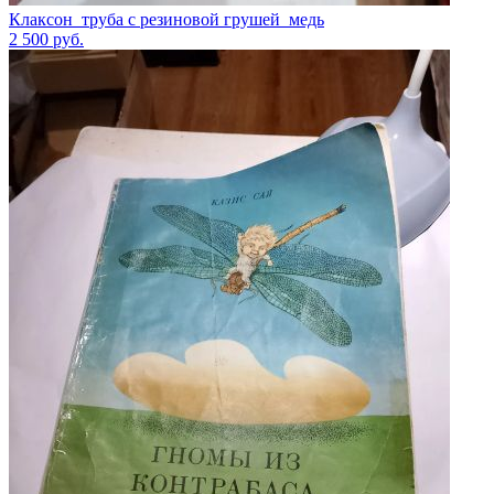
Клаксон_труба с резиновой грушей_медь
2 500
руб.