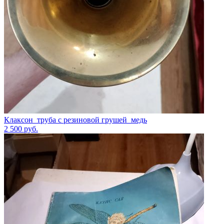
Клаксон_труба с резиновой грушей_медь
2 500
руб.