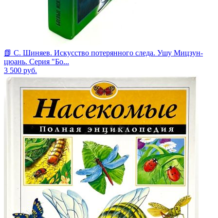
📗 С. Шиняев. Искусство потерянного следа. Ушу Мицзун-
цюань. Серия "Бо...
3 500
руб.