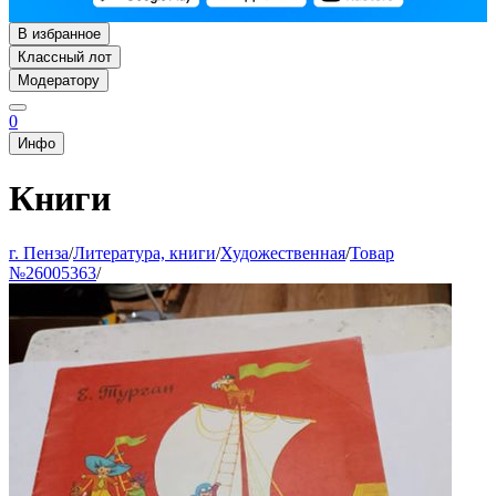
В избранное
Классный лот
Модератору
0
Инфо
Книги
г. Пенза
/
Литература, книги
/
Художественная
/
Товар
№26005363
/